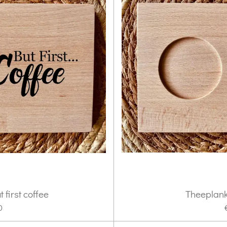
t first coffee
Theeplankj
0