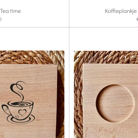
 Tea time
Koffieplankje 
0