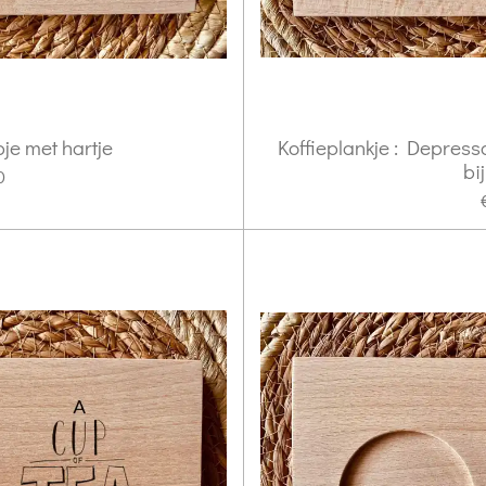
pje met hartje
Koffieplankje : Depress
bi
0