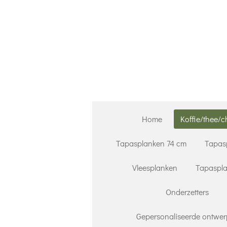
Ga
direct
naar
de
hoofdinhoud
Home
Koffie/thee/c
Tapasplanken 74 cm
Tapas
Vleesplanken
Tapaspla
Onderzetters
Gepersonaliseerde ontwer