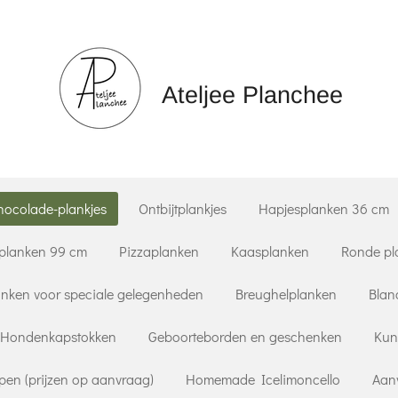
Ateljee Planchee
hocolade-plankjes
Ontbijtplankjes
Hapjesplanken 36 cm
planken 99 cm
Pizzaplanken
Kaasplanken
Ronde pl
nken voor speciale gelegenheden
Breughelplanken
Blan
Hondenkapstokken
Geboorteborden en geschenken
Kun
pen (prijzen op aanvraag)
Homemade Icelimoncello
Aan