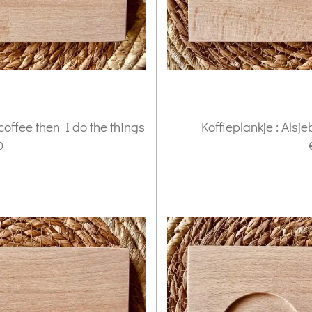
 coffee then I do the things
Koffieplankje : Alsj
0