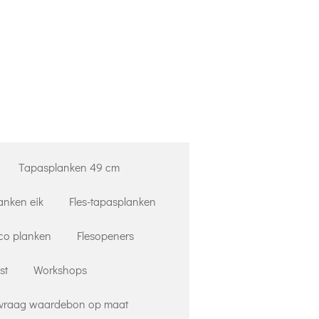
Tapasplanken 49 cm
anken eik
Fles-tapasplanken
co planken
Flesopeners
st
Workshops
vraag waardebon op maat