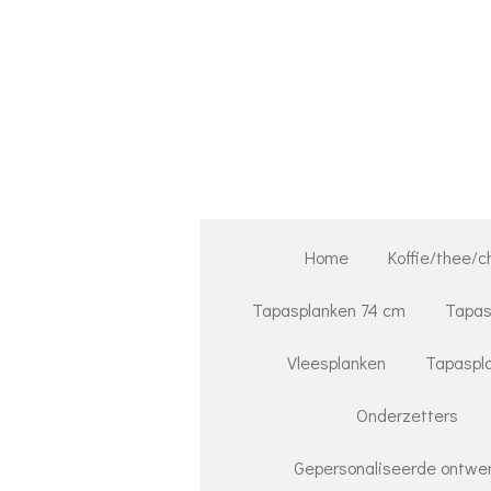
Ga
direct
naar
de
hoofdinhoud
Home
Koffie/thee/c
Tapasplanken 74 cm
Tapas
Vleesplanken
Tapaspla
Onderzetters
Gepersonaliseerde ontwer