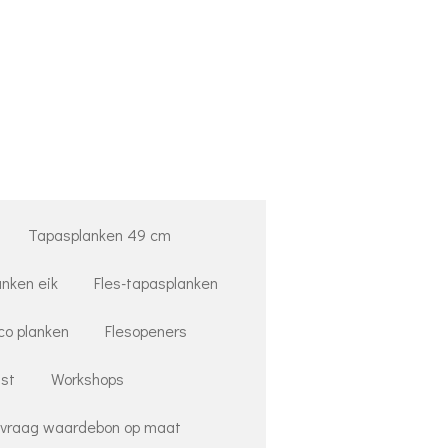
Tapasplanken 49 cm
anken eik
Fles-tapasplanken
co planken
Flesopeners
st
Workshops
vraag waardebon op maat