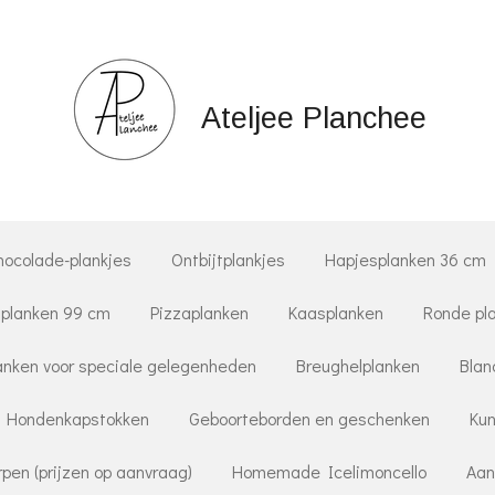
Ateljee Planchee
hocolade-plankjes
Ontbijtplankjes
Hapjesplanken 36 cm
planken 99 cm
Pizzaplanken
Kaasplanken
Ronde pl
nken voor speciale gelegenheden
Breughelplanken
Blan
Hondenkapstokken
Geboorteborden en geschenken
Kun
pen (prijzen op aanvraag)
Homemade Icelimoncello
Aan