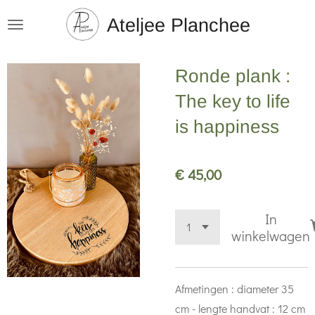
Ga
Ateljee Planchee
direct
naar
Ronde plank :
de
hoofdinhoud
The key to life
is happiness
€ 45,00
In
winkelwagen
Afmetingen : diameter 35
cm - lengte handvat : 12 cm