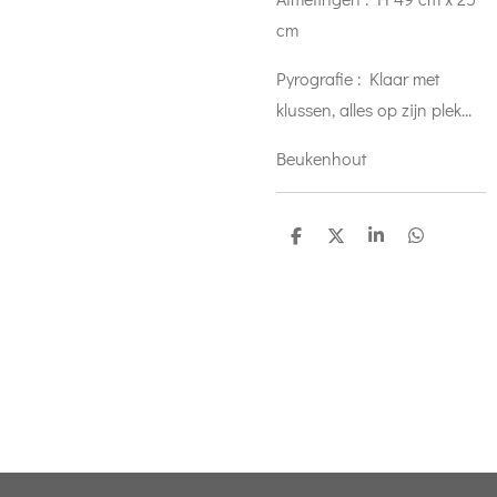
cm
Pyrografie : Klaar met
klussen, alles op zijn plek...
Beukenhout
D
D
S
D
e
e
h
e
l
e
a
l
e
l
r
e
n
e
n