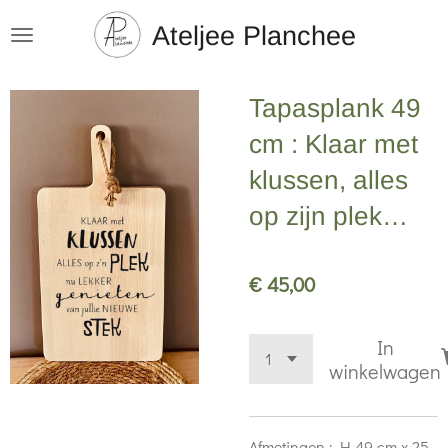
Ga
Ateljee Planchee
direct
naar
Tapasplank 49
de
hoofdinhoud
cm : Klaar met
klussen, alles
op zijn plek…
€ 45,00
In
winkelwagen
Afmetingen : H 49 cm x 25