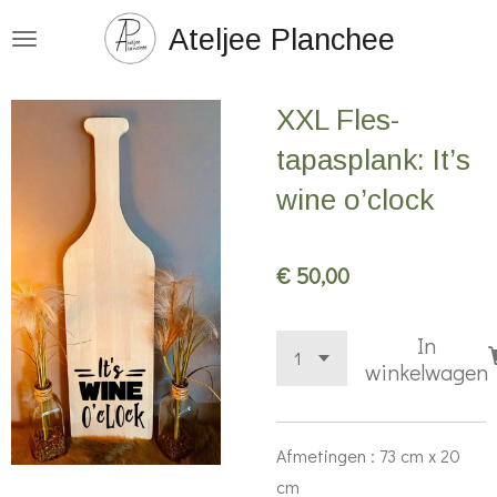
Ga
Ateljee Planchee
direct
naar
XXL Fles-
de
hoofdinhoud
tapasplank: It’s
wine o’clock
€ 50,00
In
winkelwagen
Afmetingen : 73 cm x 20
cm