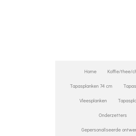
Ga
direct
naar
de
hoofdinhoud
Home
Koffie/thee/c
Tapasplanken 74 cm
Tapas
Vleesplanken
Tapaspla
Onderzetters
Gepersonaliseerde ontwer