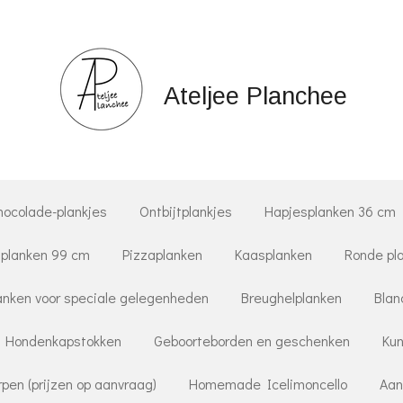
Ateljee Planchee
hocolade-plankjes
Ontbijtplankjes
Hapjesplanken 36 cm
planken 99 cm
Pizzaplanken
Kaasplanken
Ronde pl
nken voor speciale gelegenheden
Breughelplanken
Blan
Hondenkapstokken
Geboorteborden en geschenken
Kun
pen (prijzen op aanvraag)
Homemade Icelimoncello
Aan