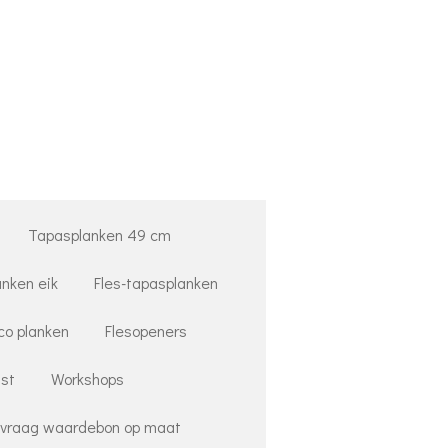
Tapasplanken 49 cm
anken eik
Fles-tapasplanken
co planken
Flesopeners
st
Workshops
vraag waardebon op maat