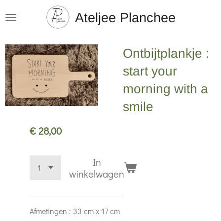
Ga
Ateljee Planchee
direct
naar
Ontbijtplankje :
de
hoofdinhoud
start your
morning with a
smile
€ 28,00
In
winkelwagen
Afmetingen : 33 cm x 17 cm