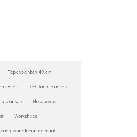
Tapasplanken 49 cm
anken eik
Fles-tapasplanken
co planken
Flesopeners
st
Workshops
vraag waardebon op maat