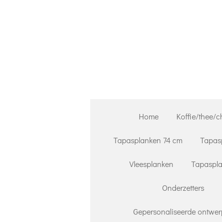
Ga
direct
naar
de
hoofdinhoud
Home
Koffie/thee/c
Tapasplanken 74 cm
Tapas
Vleesplanken
Tapaspla
Onderzetters
Gepersonaliseerde ontwer