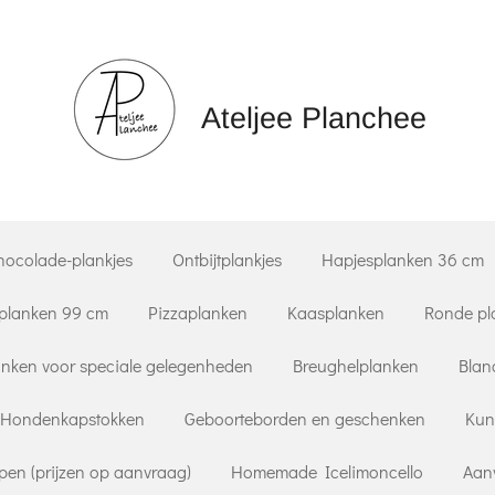
Ateljee Planchee
hocolade-plankjes
Ontbijtplankjes
Hapjesplanken 36 cm
planken 99 cm
Pizzaplanken
Kaasplanken
Ronde pl
nken voor speciale gelegenheden
Breughelplanken
Blan
Hondenkapstokken
Geboorteborden en geschenken
Kun
pen (prijzen op aanvraag)
Homemade Icelimoncello
Aan