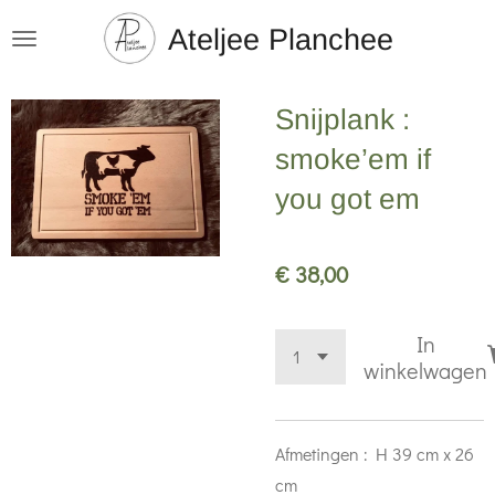
Ga
Ateljee Planchee
direct
naar
Snijplank :
de
hoofdinhoud
smoke’em if
you got em
€ 38,00
In
winkelwagen
Afmetingen : H 39 cm x 26
cm