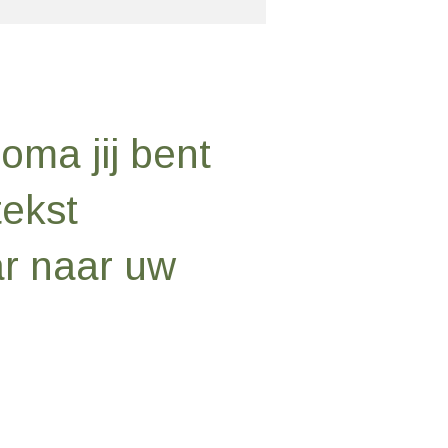
 oma jij bent
tekst
r naar uw