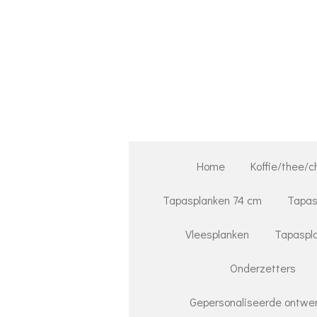
Ga
direct
naar
de
hoofdinhoud
Home
Koffie/thee/c
Tapasplanken 74 cm
Tapas
Vleesplanken
Tapaspla
Onderzetters
Gepersonaliseerde ontwer