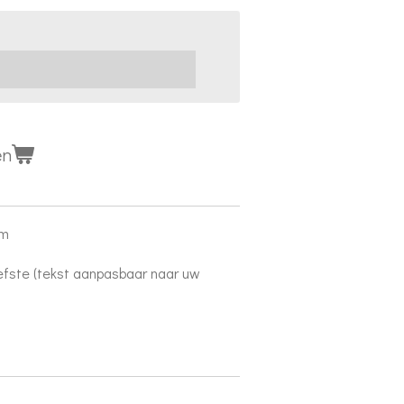
en
cm
liefste (tekst aanpasbaar naar uw