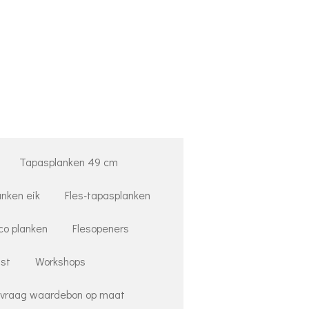
Tapasplanken 49 cm
anken eik
Fles-tapasplanken
co planken
Flesopeners
st
Workshops
vraag waardebon op maat