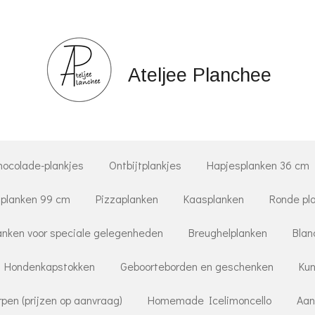
Ateljee Planchee
hocolade-plankjes
Ontbijtplankjes
Hapjesplanken 36 cm
planken 99 cm
Pizzaplanken
Kaasplanken
Ronde pl
nken voor speciale gelegenheden
Breughelplanken
Blan
Hondenkapstokken
Geboorteborden en geschenken
Kun
pen (prijzen op aanvraag)
Homemade Icelimoncello
Aan