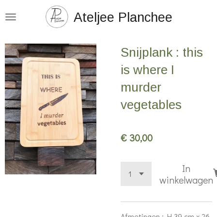
Ga
Ateljee Planchee
direct
naar
Snijplank : this
de
hoofdinhoud
is where I
murder
vegetables
€ 30,00
In
winkelwagen
Afmetingen : H 39 cm x 26