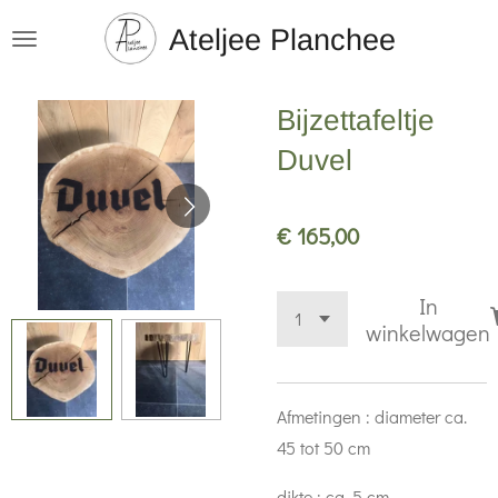
Ga
Ateljee Planchee
direct
naar
Bijzettafeltje
de
hoofdinhoud
Duvel
€ 165,00
In
winkelwagen
Afmetingen : diameter ca.
45 tot 50 cm
dikte : ca. 5 cm