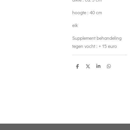
hoogte : 40 cm
eik
Supplement behandeling
tegen vocht : + 15 euro
D
D
S
D
e
e
h
e
l
e
a
l
e
l
r
e
n
e
n