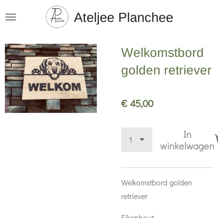
Ga
Ateljee Planchee
direct
naar
Welkomstbord
de
hoofdinhoud
golden retriever
€ 45,00
In
winkelwagen
Welkomstbord golden
retriever
Eikenhout