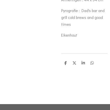
Pyrografie : Dad's bar and
grill cold brews and good
times
Eikenhout
D
D
S
D
e
e
h
e
l
e
a
l
e
l
r
e
n
e
n