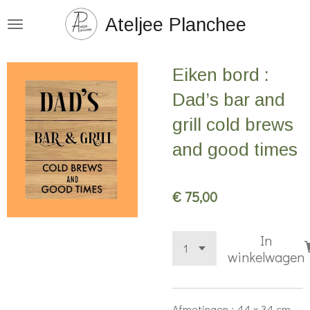
Ga
Ateljee Planchee
direct
naar
Eiken bord :
de
hoofdinhoud
Dad’s bar and
grill cold brews
and good times
€ 75,00
In
winkelwagen
Afmetingen : 44 x 34 cm