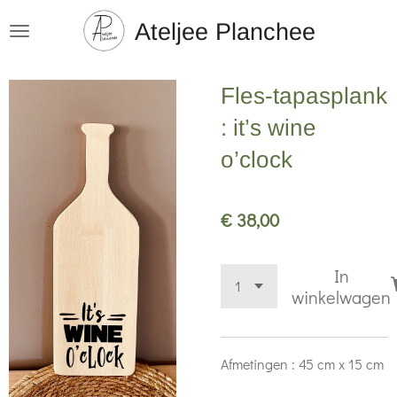
Ga
Ateljee Planchee
direct
naar
Fles-tapasplank
de
hoofdinhoud
: it’s wine
o’clock
€ 38,00
In
winkelwagen
Afmetingen : 45 cm x 15 cm