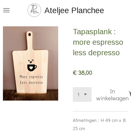
Ga
Ateljee Planchee
direct
naar
Tapasplank :
de
hoofdinhoud
more espresso
less depresso
€ 38,00
In
winkelwagen
Afmetingen : H 49 cm x B
25 cm