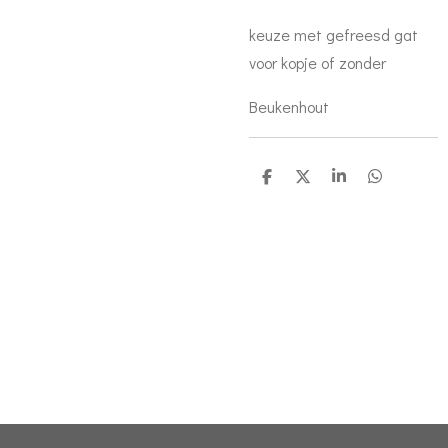
keuze met gefreesd gat
voor kopje of zonder
Beukenhout
D
D
S
D
e
e
h
e
l
e
a
l
e
l
r
e
n
e
n