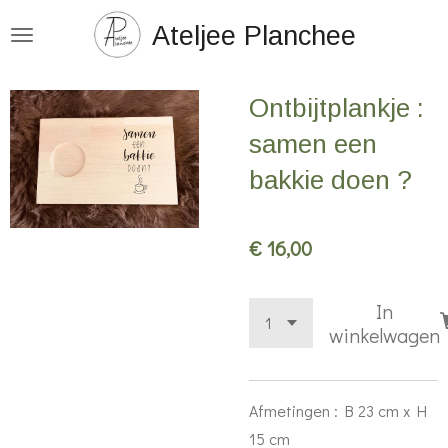
Ga
Ateljee Planchee
direct
naar
Ontbijtplankje :
de
hoofdinhoud
samen een
bakkie doen ?
€ 16,00
In
winkelwagen
Afmetingen : B 23 cm x H
15 cm