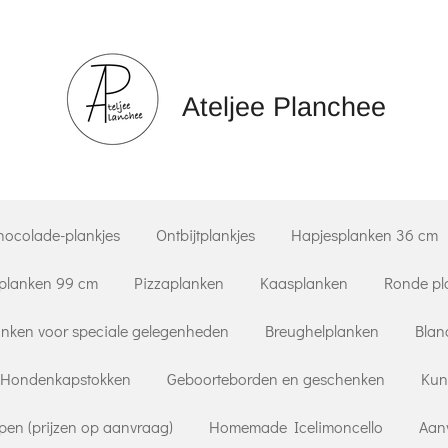
Ateljee Planchee
hocolade-plankjes
Ontbijtplankjes
Hapjesplanken 36 cm
planken 99 cm
Pizzaplanken
Kaasplanken
Ronde pl
nken voor speciale gelegenheden
Breughelplanken
Blan
Hondenkapstokken
Geboorteborden en geschenken
Kun
pen (prijzen op aanvraag)
Homemade Icelimoncello
Aan