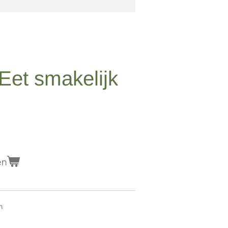
 Eet smakelijk
en
cm