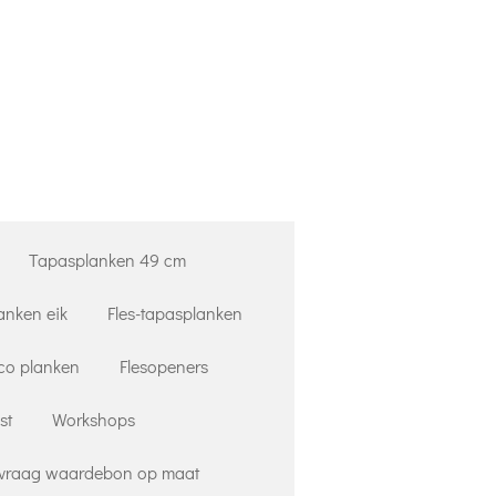
Tapasplanken 49 cm
anken eik
Fles-tapasplanken
co planken
Flesopeners
st
Workshops
vraag waardebon op maat