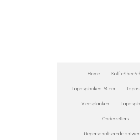
Ga
direct
naar
de
hoofdinhoud
Home
Koffie/thee/c
Tapasplanken 74 cm
Tapas
Vleesplanken
Tapaspla
Onderzetters
Gepersonaliseerde ontwer