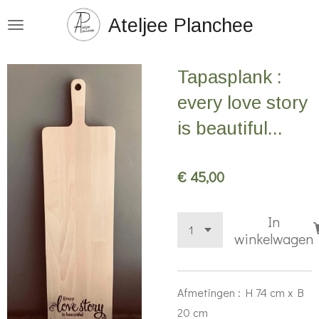
Ga
Ateljee Planchee
direct
naar
Tapasplank :
de
hoofdinhoud
every love story
is beautiful...
€ 45,00
In
winkelwagen
Afmetingen : H 74 cm x B
20 cm