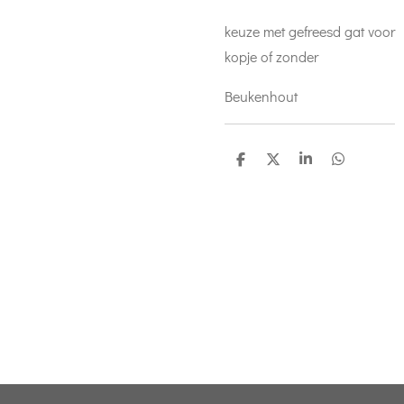
keuze met gefreesd gat voor
kopje of zonder
Beukenhout
D
D
S
D
e
e
h
e
l
e
a
l
e
l
r
e
n
e
n