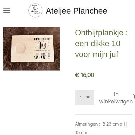
Ga
Ateljee Planchee
direct
naar
Ontbijtplankje :
de
hoofdinhoud
een dikke 10
voor mijn juf
€ 16,00
In
winkelwagen
Afmetingen : B 23 cm x H
15 cm