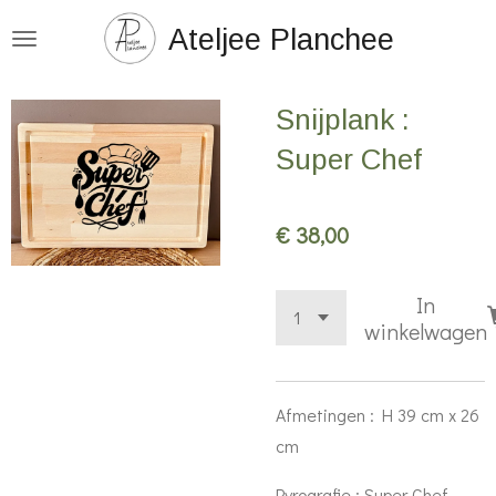
Ga
Ateljee Planchee
direct
naar
Snijplank :
de
hoofdinhoud
Super Chef
€ 38,00
In
winkelwagen
Afmetingen : H 39 cm x 26
cm
Pyrografie : Super Chef