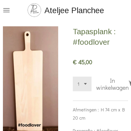
Ga
Ateljee Planchee
direct
naar
Tapasplank :
de
hoofdinhoud
#foodlover
€ 45,00
In
winkelwagen
Afmetingen : H 74 cm x B
20 cm
Pyrografie : #foodlover