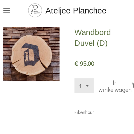
Ga
Ateljee Planchee
direct
naar
Wandbord
de
hoofdinhoud
Duvel (D)
€ 95,00
In
winkelwagen
Eikenhout