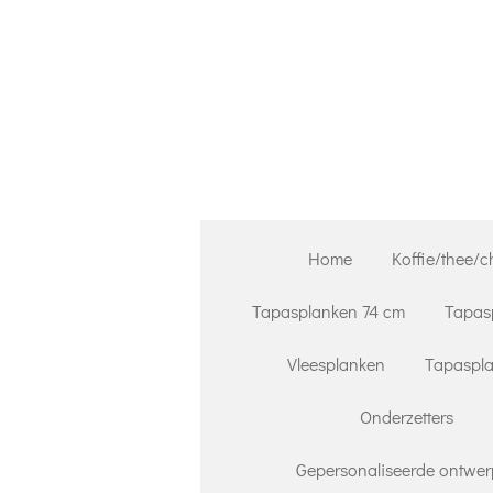
Ga
direct
naar
de
hoofdinhoud
Home
Koffie/thee/c
Tapasplanken 74 cm
Tapas
Vleesplanken
Tapaspla
Onderzetters
Gepersonaliseerde ontwer