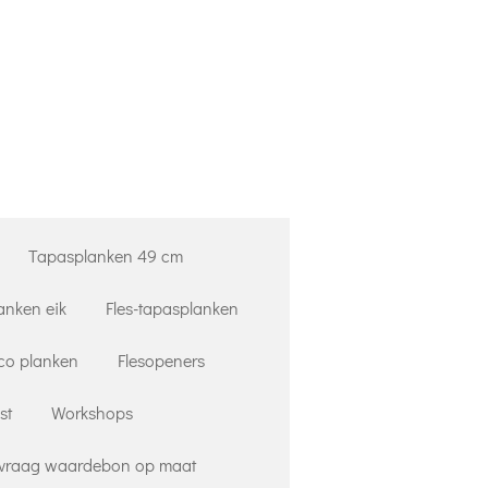
Tapasplanken 49 cm
anken eik
Fles-tapasplanken
co planken
Flesopeners
st
Workshops
vraag waardebon op maat