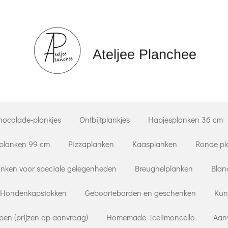
Ateljee Planchee
hocolade-plankjes
Ontbijtplankjes
Hapjesplanken 36 cm
planken 99 cm
Pizzaplanken
Kaasplanken
Ronde pl
nken voor speciale gelegenheden
Breughelplanken
Blan
Hondenkapstokken
Geboorteborden en geschenken
Kun
pen (prijzen op aanvraag)
Homemade Icelimoncello
Aan