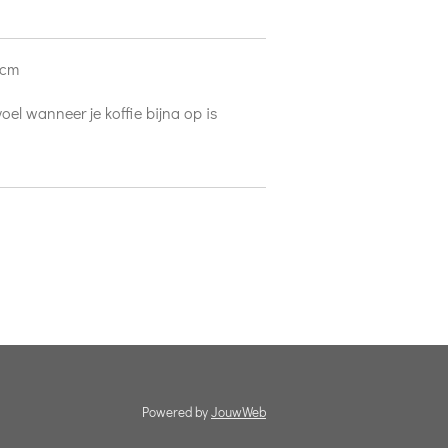
 cm
oel wanneer je koffie bijna op is
Powered by
JouwWeb