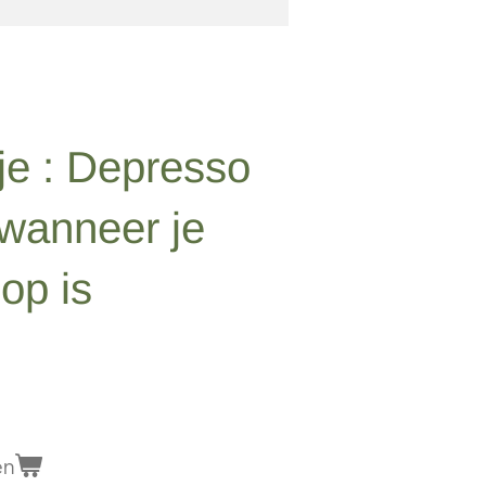
je : Depresso
 wanneer je
 op is
en