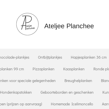
Ateljee Planchee
hocolade-plankjes
Ontbijtplankjes
Hapjesplanken 36 cm
planken 99 cm
Pizzaplanken
Kaasplanken
Ronde pl
nken voor speciale gelegenheden
Breughelplanken
Blan
Hondenkapstokken
Geboorteborden en geschenken
Kun
pen (prijzen op aanvraag)
Homemade Icelimoncello
Aan