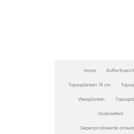
Ga
direct
naar
de
hoofdinhoud
Home
Koffie/thee/c
Tapasplanken 74 cm
Tapas
Vleesplanken
Tapaspla
Onderzetters
Gepersonaliseerde ontwer