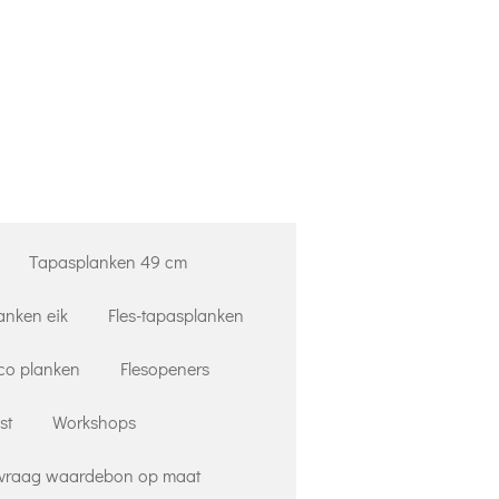
Tapasplanken 49 cm
anken eik
Fles-tapasplanken
co planken
Flesopeners
st
Workshops
vraag waardebon op maat