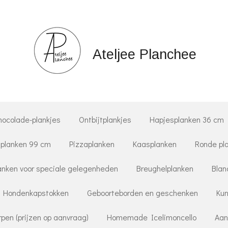
Ateljee Planchee
hocolade-plankjes
Ontbijtplankjes
Hapjesplanken 36 cm
planken 99 cm
Pizzaplanken
Kaasplanken
Ronde pl
nken voor speciale gelegenheden
Breughelplanken
Blan
Hondenkapstokken
Geboorteborden en geschenken
Kun
pen (prijzen op aanvraag)
Homemade Icelimoncello
Aan