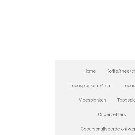
Ga
direct
naar
de
hoofdinhoud
Home
Koffie/thee/c
Tapasplanken 74 cm
Tapas
Vleesplanken
Tapaspla
Onderzetters
Gepersonaliseerde ontwer