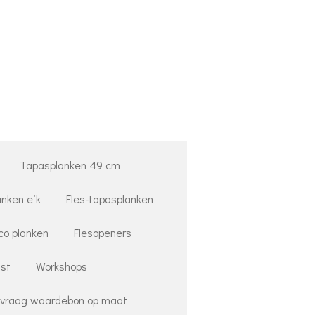
Tapasplanken 49 cm
anken eik
Fles-tapasplanken
co planken
Flesopeners
st
Workshops
vraag waardebon op maat