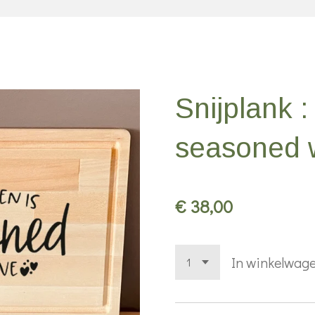
Snijplank :
seasoned w
€ 38,00
In winkelwag