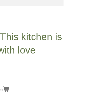
 This kitchen is
ith love
en