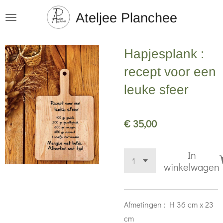
Ga
Ateljee Planchee
direct
naar
Hapjesplank :
de
hoofdinhoud
recept voor een
leuke sfeer
€ 35,00
In
winkelwagen
Afmetingen : H 36 cm x 23
cm