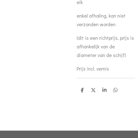
eik
enkel afhaling, kan niet
verzonden worden
(dit is een richtprijs, prijs is
afhankelijk van de
diameter van de schijf)
Prijs incl. vernis
D
D
S
D
e
e
h
e
l
e
a
l
e
l
r
e
n
e
n