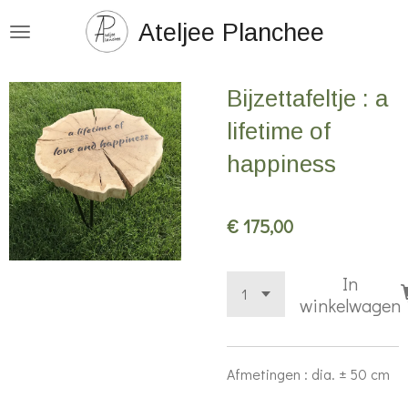
Ga
Ateljee Planchee
direct
naar
Bijzettafeltje : a
de
hoofdinhoud
lifetime of
happiness
€ 175,00
In
winkelwagen
Afmetingen : dia.
± 50 cm