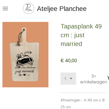
Ga
Ateljee Planchee
direct
naar
Tapasplank 49
de
hoofdinhoud
cm : just
married
€ 40,00
In
winkelwagen
Afmetingen : H 49 cm x B
25 cm