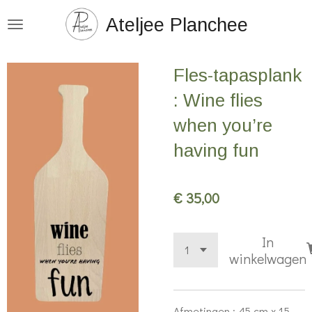
Ga
Ateljee Planchee
direct
naar
Fles-tapasplank
de
hoofdinhoud
: Wine flies
when you’re
having fun
€ 35,00
In
winkelwagen
Afmetingen : 45 cm x 15