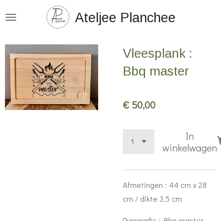
Ga
Ateljee Planchee
direct
naar
Vleesplank :
de
hoofdinhoud
Bbq master
€ 50,00
In
winkelwagen
Afmetingen : 44 cm x 28
cm / dikte 3,5 cm
Pyrografie : Bbq master