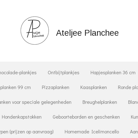
Ateljee Planchee
hocolade-plankjes
Ontbijtplankjes
Hapjesplanken 36 cm
planken 99 cm
Pizzaplanken
Kaasplanken
Ronde pl
nken voor speciale gelegenheden
Breughelplanken
Blan
Hondenkapstokken
Geboorteborden en geschenken
Kun
pen (prijzen op aanvraag)
Homemade Icelimoncello
Aan