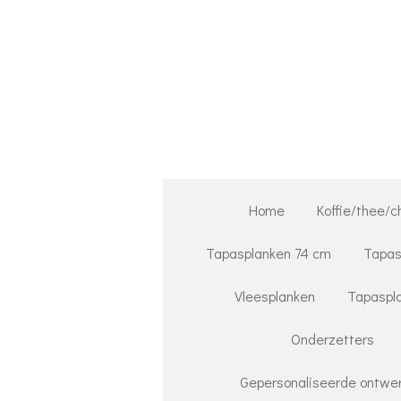
Ga
direct
naar
de
hoofdinhoud
Home
Koffie/thee/c
Tapasplanken 74 cm
Tapas
Vleesplanken
Tapaspla
Onderzetters
Gepersonaliseerde ontwer