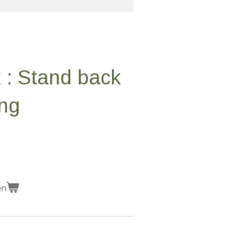
 : Stand back
ing
en