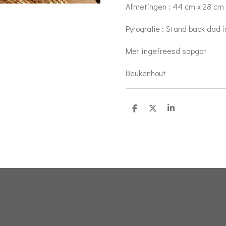
Afmetingen : 44 cm x 28 cm 
Pyrografie : Stand back dad is
Met ingefreesd sapgat
Beukenhout
D
D
S
e
e
h
l
e
a
e
l
r
n
e