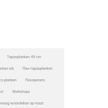
Tapasplanken 49 cm
anken eik
Fles-tapasplanken
co planken
Flesopeners
st
Workshops
vraag waardebon op maat