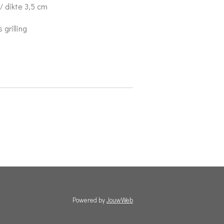
/ dikte 3,5 cm
 grilling
Powered by
JouwWeb