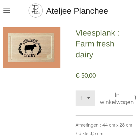
Ga
Ateljee Planchee
direct
naar
Vleesplank :
de
hoofdinhoud
Farm fresh
dairy
€ 50,00
In
winkelwagen
Afmetingen : 44 cm x 28 cm
/ dikte 3,5 cm