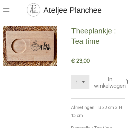
Ga
Ateljee Planchee
direct
naar
Theeplankje :
de
hoofdinhoud
Tea time
€ 23,00
In
winkelwagen
Afmetingen : B 23 cm x H
15 cm
Pyrografie : Tea time