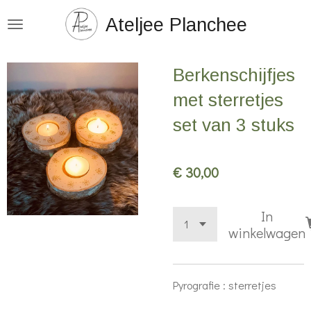
Ga
Ateljee Planchee
direct
naar
Berkenschijfjes
de
hoofdinhoud
met sterretjes
set van 3 stuks
€ 30,00
In
winkelwagen
Pyrografie : sterretjes