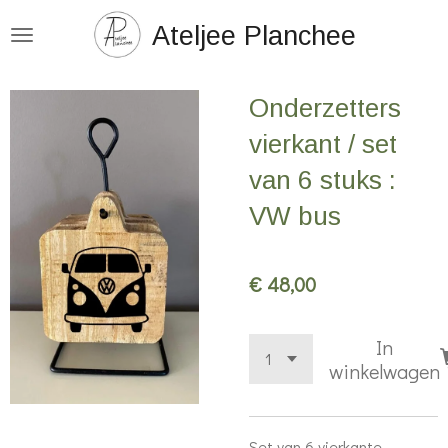
Ga
Ateljee Planchee
direct
naar
Onderzetters
de
hoofdinhoud
vierkant / set
van 6 stuks :
VW bus
€ 48,00
In
winkelwagen
Set van 6 vierkante