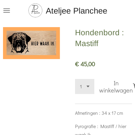
Ga
Ateljee Planchee
direct
naar
Hondenbord :
de
hoofdinhoud
Mastiff
€ 45,00
In
winkelwagen
Afmetingen : 34 x 17 cm
Pyrografie : Mastiff / hier
waak ik