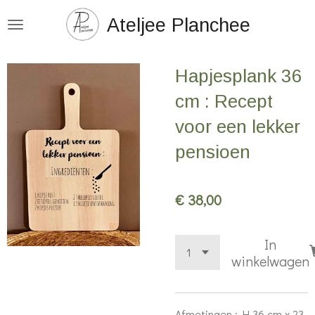
Ga
Ateljee Planchee
direct
naar
Hapjesplank 36
de
hoofdinhoud
cm : Recept
voor een lekker
pensioen
€ 38,00
In
winkelwagen
Afmetingen : H 36 cm x 23