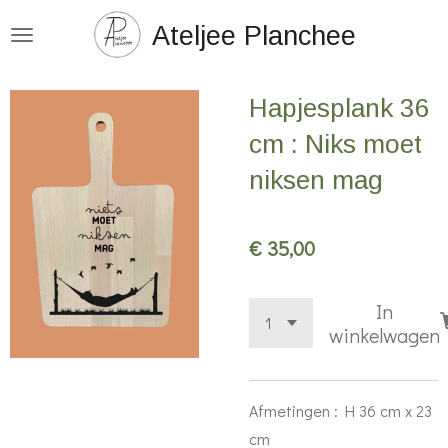
Ga
Ateljee Planchee
direct
naar
Hapjesplank 36
de
hoofdinhoud
cm : Niks moet
niksen mag
€ 35,00
In
winkelwagen
Afmetingen : H 36 cm x 23
cm