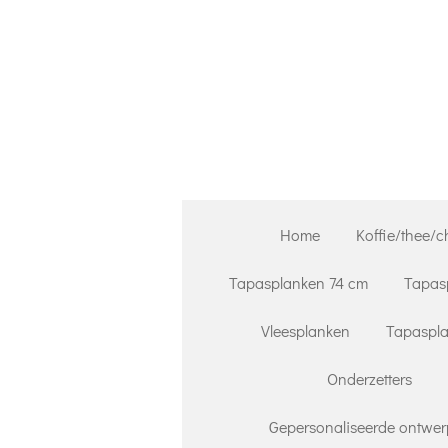
Ga
direct
naar
de
hoofdinhoud
Home
Koffie/thee/c
Tapasplanken 74 cm
Tapas
Vleesplanken
Tapaspla
Onderzetters
Gepersonaliseerde ontwer