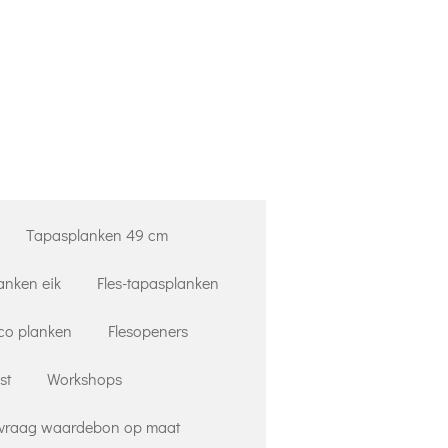
Tapasplanken 49 cm
anken eik
Fles-tapasplanken
co planken
Flesopeners
st
Workshops
vraag waardebon op maat