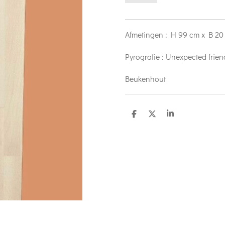
Afmetingen : H 99 cm x B 20
Pyrografie : Unexpected frie
Beukenhout
D
D
S
e
e
h
l
e
a
e
l
r
n
e