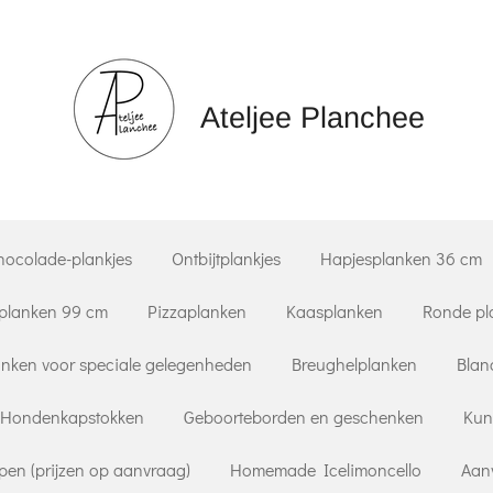
Ateljee Planchee
hocolade-plankjes
Ontbijtplankjes
Hapjesplanken 36 cm
planken 99 cm
Pizzaplanken
Kaasplanken
Ronde pl
nken voor speciale gelegenheden
Breughelplanken
Blan
Hondenkapstokken
Geboorteborden en geschenken
Kun
pen (prijzen op aanvraag)
Homemade Icelimoncello
Aan