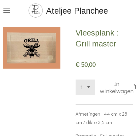
Ga
Ateljee Planchee
direct
naar
Vleesplank :
de
hoofdinhoud
Grill master
€ 50,00
In
winkelwagen
Afmetingen : 44 cm x 28
cm / dikte 3,5 cm
Pyrografie : Grill master