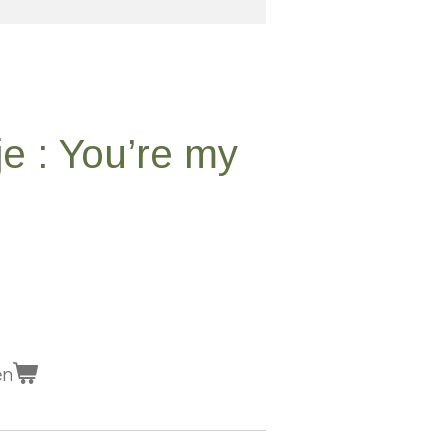
e : You’re my
en