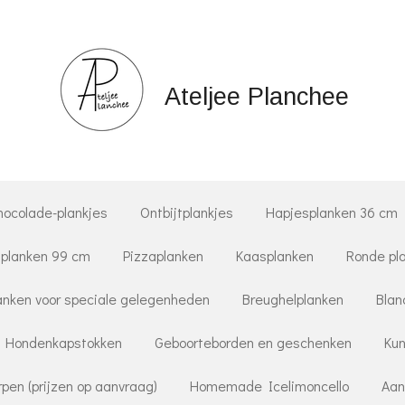
Ateljee Planchee
hocolade-plankjes
Ontbijtplankjes
Hapjesplanken 36 cm
planken 99 cm
Pizzaplanken
Kaasplanken
Ronde pl
nken voor speciale gelegenheden
Breughelplanken
Blan
Hondenkapstokken
Geboorteborden en geschenken
Kun
pen (prijzen op aanvraag)
Homemade Icelimoncello
Aan