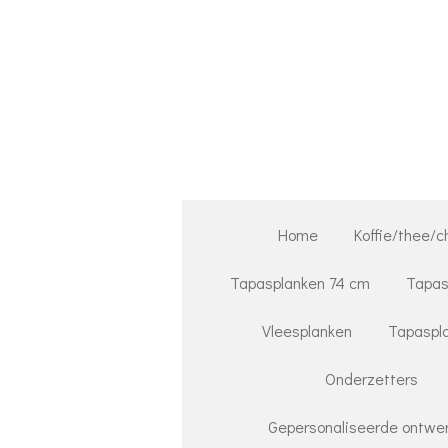
Ga
direct
naar
de
hoofdinhoud
Home
Koffie/thee/c
Tapasplanken 74 cm
Tapas
Vleesplanken
Tapaspla
Onderzetters
Gepersonaliseerde ontwer