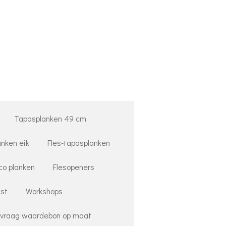
Tapasplanken 49 cm
anken eik
Fles-tapasplanken
co planken
Flesopeners
st
Workshops
vraag waardebon op maat