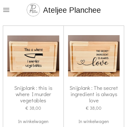
Ga
Ateljee Planchee
direct
naar
de
hoofdinhoud
Snijplank : this is
Snijplank : The secret
where I murder
ingredient is always
vegetables
love
€ 38,00
€ 38,00
In winkelwagen
In winkelwagen